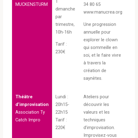
1
MUCKENSTURM
34 80 65
dimanche
www.manucrea.org
par
trimestre,
Une progression
10h-16h
annuelle pour
explorer le clown
Tarif :
qui sommeille en
230€
soi, et le faire vivre
à travers la
création de
saynètes.
Théâtre
Lundi :
Ateliers pour
d’improvisation
20h15-
découvrir les
Association Ty
22h15
valeurs et les
Catch Impro
Tarif :
techniques
220€
d’improvisation.
Improvisez-vous