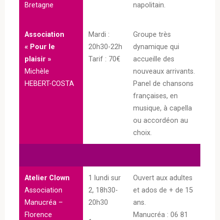
Bretagne
napolitain.
Association
Mardi :
Groupe très
« Pour le
20h30-22h
dynamique qui
plaisir »
Tarif : 70€
accueille des
Michèle
nouveaux arrivants.
HEBERT-COSTA
Panel de chansons
françaises, en
musique, à capella
ou accordéon au
choix.
Atelier Clown
1 lundi sur
Ouvert aux adultes
Association
2, 18h30-
et ados de + de 15
Manucréa –
20h30
ans.
Florence
Manucréa : 06 81