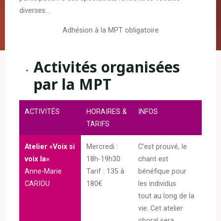
diverses…
Adhésion à la MPT obligatoire
Activités organisées
par la MPT
ACTIVITÉS
HORAIRES &
INFOS
TARIFS
Atelier «Voix si
Mercredi :
C’est prouvé, le
voix la»
18h-19h30
chant est
Anne-Marie
Tarif : 135 à
bénéfique pour
CARIOU
180€
les individus
tout au long de la
vie. Cet atelier
choral sera