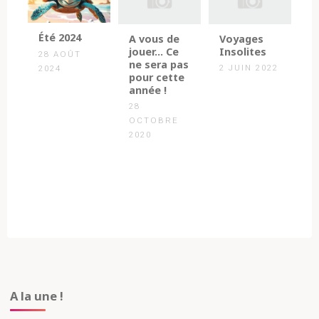
Été 2024
A vous de
Voyages
jouer… Ce
Insolites
28 AOÛT
ne sera pas
2 JUIN 2022
2024
pour cette
année !
28
OCTOBRE
2020
A la une !