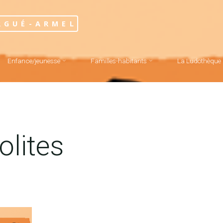
RGUÉ-ARMEL
Enfance/jeunesse
Familles-habitants
La Ludothèque
olites